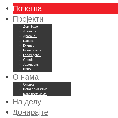
Почетна
Пројекти
Дев. Воде
Љевоша
Драганац
Бањска
Кухиње
Богословија
Гораждевац
Синаје
Јасеновик
Вино
О нама
О нама
Kоме помажемо
Kако помажемо
На делу
Донирајте