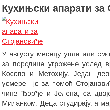
Кухињски апарати за 
У августу месецу уплатили см
за породице угрожене услед в
Косово и Метохију.
Један део
усмерен је за помоћ Стојанов
чине Ђорђе и Јелена, са дво
Миланком. Деца студирају, а мај