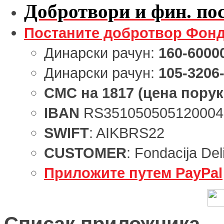
Добротвори и фин. пос
Постаните добротвор Фонд
Динарски рачун:
160-6000
Динарски рачун:
105-3206
СМС
на
1817
(цена порук
IBAN
RS351050505120004
SWIFT
: AIKBRS22
CUSTOMER
: Fondacija Del
Приложите путем PayPal
Списак приложника