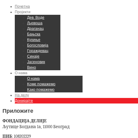
Почетна
Пројекти
Дев. Воде
Љевоша
Драганац
Бањска
Кухиње
Богословија
Гораждевац
Синаје
Јасеновик
Вино
О нама
О нама
Kоме помажемо
Kако помажемо
На делу
Донирајте
Приложите
ФОНДАЦИЈА ДЕЛИЈЕ
Љутице Богдана 1а, 11000 Београд
ПИБ
: 108202229