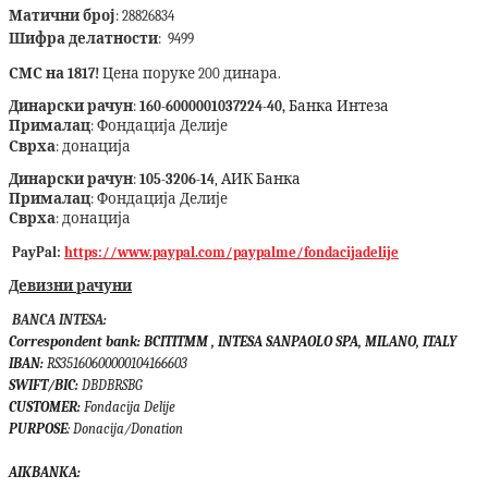
Матични број
: 28826834
Шифра делатности
: 9499
СМС на 1817!
Цена поруке 200 динара.
Динарски рачун
:
160-6000001037224-40,
Банка Интеза
Прималац
: Фондација Делије
Сврха
: донација
Динарски рачун
:
105-3206-14
, АИК Банка
Прималац
: Фондација Делије
Сврха
: донација
PayPal:
https://www.paypal.com/paypalme/fondacijadelije
Девизни рачуни
BANCA INTESA:
Correspondent bank:
BCITITMM , INTESA SANPAOLO SPA, MILANO, ITALY
IBAN:
RS35160600000104166603
SWIFT/BIC:
DBDBRSBG
CUSTOMER:
Fondacija Delije
PURPOSE
: Donacija/Donation
AIKBANKA: