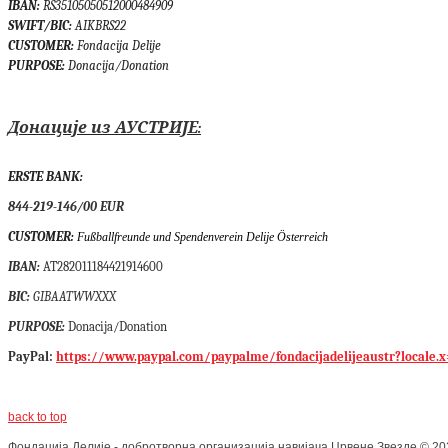
IBAN
:
RS35105050512000484909
SWIFT/BIC
:
AIKBRS22
CUSTOMER
:
Fondacija Delije
PURPOSE
:
Donacija/Donation
Донације из АУСТРИЈЕ:
ERSTE BANK:
844-219-146/00 EUR
CUSTOMER
:
Fußballfreunde und Spendenverein Delije Österreich
IBAN
:
AT282011184421914600
BIC:
GIBAATWWXXX
PURPOSE:
Donacija/Donation
PayPal:
https://www.paypal.com/paypalme/fondacijadelijeaustr?locale.
back to top
Фондација Делије - добротворна организација навијача Црвене Звезде
©
20