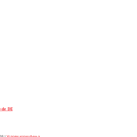
x=de_DE
26
|
Услови коришћења