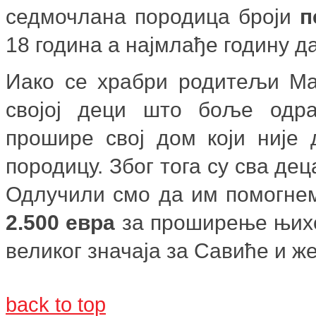
седмочлана породица броји
п
18 година а најмлађе годину д
Иако се храбри родитељи Ма
својој деци што боље одра
прошире свој дом који није
породицу. Због тога су сва дец
Одлучили смо да им помогнем
2.500 евра
за проширење њихов
великог значаја за Савиће и ж
back to top