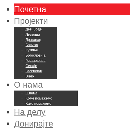
Почетна
Пројекти
Дев. Воде
Љевоша
Драганац
Бањска
Кухиње
Богословија
Гораждевац
Синаје
Јасеновик
Вино
О нама
О нама
Kоме помажемо
Kако помажемо
На делу
Донирајте