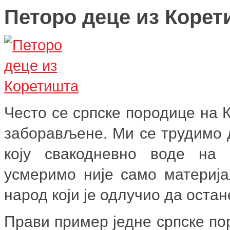
Петоро деце из Корет
Често се српске породице на 
заборављене. Ми се трудимо д
коју свакодневно воде на 
усмеримо није само материја
народ који је одлучио да остан
Прави пример једне српске по