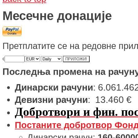
Месечне донације
Претплатите се на редовне прил
€
Последња промена на рачун
Динарски рачуни
: 6.061.46
Девизни рачуни
: 13.460 €
Добротвори и фин. пос
Постаните добротвор Фонд
Динарски рачун:
160-6000