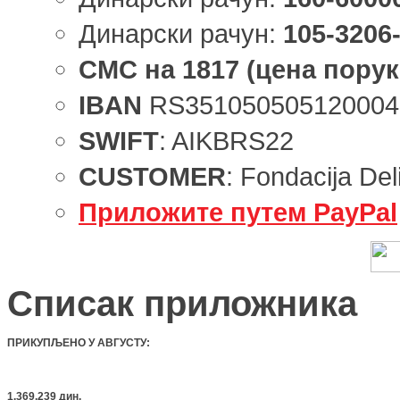
Динарски рачун:
105-3206
СМС
на
1817
(цена порук
IBAN
RS351050505120004
SWIFT
: AIKBRS22
CUSTOMER
: Fondacija Del
Приложите путем PayPal
Списак приложника
ПРИКУПЉЕНО У АВГУСТУ
:
1.369.239 дин.