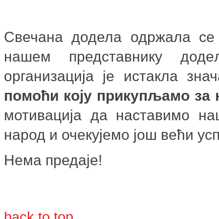
Свечана додела одржала се 
нашем представнику додељ
организација је истакла зн
помоћи коју прикупљамо за 
мотивација да наставимо на
народ и очекујемо још већи усп
Нема предаје!
back to top