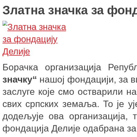
Златна значка за фон
Борачка организација Репуб
значку“
нашој фондацији, за 
заслуге које смо остварили н
свих српских земаља. То је у
додељује ова организација, 
фондација Делије одабрана за