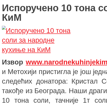
Испоручено 10 тона с
КиМ
Извор
www.narodnekuhinjeki
и Метохији пристигла је још јед
следећих донатора: Кристал С
такође из Београда. Наши драги
10 тона соли, тачније 1т со