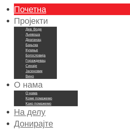
Почетна
Пројекти
Дев. Воде
Љевоша
Драганац
Бањска
Кухиње
Богословија
Гораждевац
Синаје
Јасеновик
Вино
О нама
О нама
Kоме помажемо
Kако помажемо
На делу
Донирајте