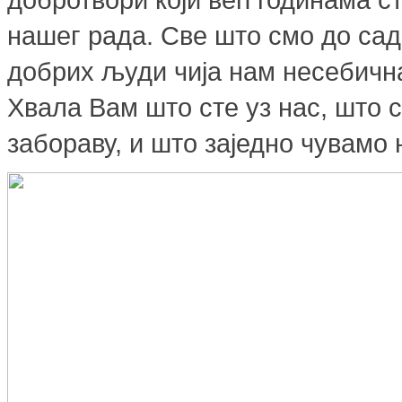
нашег рада. Све што смо до сад
добрих људи чија нам несебична
Хвала Вам што сте уз нас, што 
забораву, и што заједно чувамо