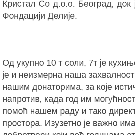
Кристал Со д.о.о. Београд, док
Фондацији Делије.
Од укупно 10 т соли, 7т је кухи
је и неизмерна наша захвалност
нашим донаторима, за које исти
напротив, када год им могућност
помоћ нашем раду и тако директ
простора. Изузетно је важно има
добротвори који већ годинама ст