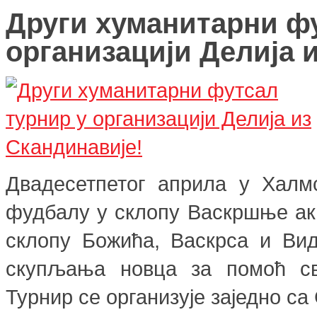
Други хуманитарни фу
организацији Делија 
Двадесетпетог априла у Халм
фудбалу у склопу Васкршње акц
склопу Божића, Васкрса и Вид
скупљања новца за помоћ св
Турнир се организује заједно с