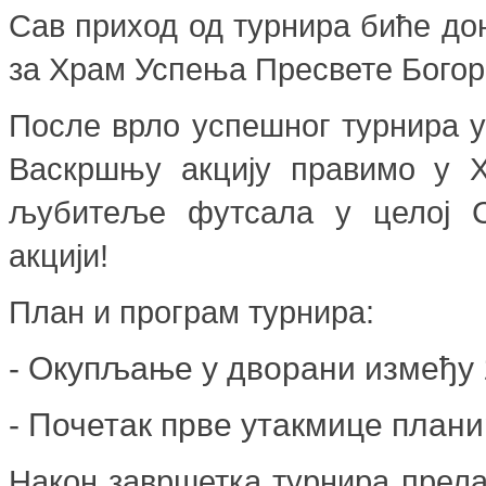
Сав приход од турнира биће до
за Храм Успења Пресвете Богор
После врло успешног турнира у
Васкршњу акцију правимо у Х
љубитеље футсала у целој С
акцији!
План и програм турнира:
- Окупљање у дворани између 1
- Почетак прве утакмице плани
Након завршетка турнира прела