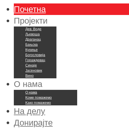
Почетна
Пројекти
Дев. Воде
Љевоша
Драганац
Бањска
Кухиње
Богословија
Гораждевац
Синаје
Јасеновик
Вино
О нама
О нама
Kоме помажемо
Kако помажемо
На делу
Донирајте