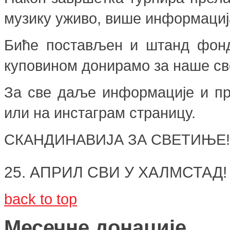
музику уживо, више информација
Биће постављен и штанд фонд
куповином донирамо за наше св
За све даље информације и при
или на инстаграм страницу.
СКАНДИНАВИЈА ЗА СВЕТИЊЕ!
25. АПРИЛ СВИ У ХАЛМСТАД!
back to top
Месечне донације