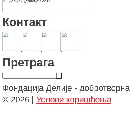
30 . Делије Лудвигсбург 220 €
Контакт
Претрага
Фондација Делије - добротворна
©
2026
|
Услови коришћења